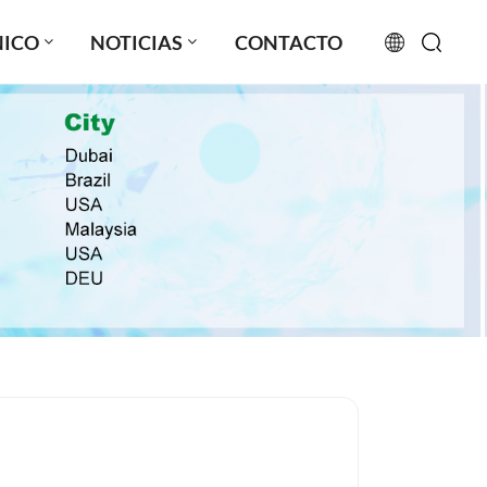
NICO
NOTICIAS
CONTACTO
English
français
русский
español
português
العربية
日本語
Türkçe