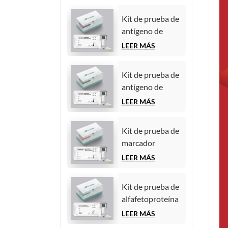
Kit de prueba de
antígeno de
carbohidratos
LEER MÁS
125 (CA125)
(inmunoensayo
Kit de prueba de
de
antígeno de
quimioluminiscencia
carbohidratos
LEER MÁS
homogénea)
19-9 (CA19-9)
(inmunoensayo
Kit de prueba de
de
marcador
quimioluminiscencia
tumoral
LEER MÁS
homogénea)
CYFRA21-1
(fragmento de
Kit de prueba de
citoqueratina 19)
alfafetoproteína
(inmunoensayo
(AFP) (marcador
LEER MÁS
de
tumoral)