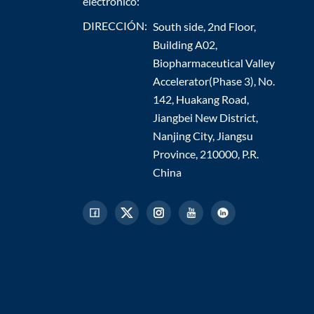
electrónico:
DIRECCIÓN:
South side, 2nd Floor,
Building A02,
Biopharmaceutical Valley
Accelerator(Phase 3), No.
142, Huakang Road,
Jiangbei New District,
Nanjing City, Jiangsu
Province, 210000, P.R.
China