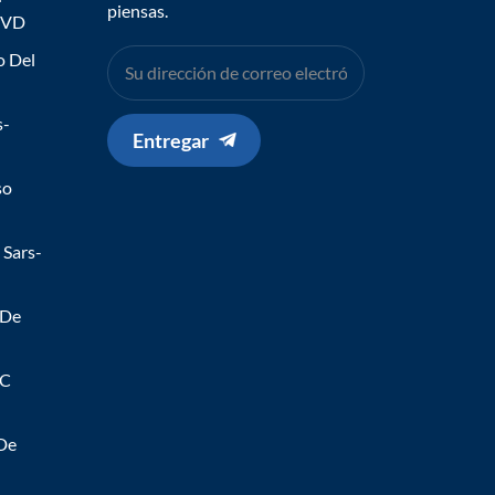
piensas.
IVD
o Del
s-
Entregar
so
 Sars-
 De
 C
 De