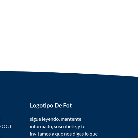
Logotipo De Fot
l
sigue leyendo, mantente
 POCT
informado, suscríbete, y te
invitamos a que nos digas lo que
l