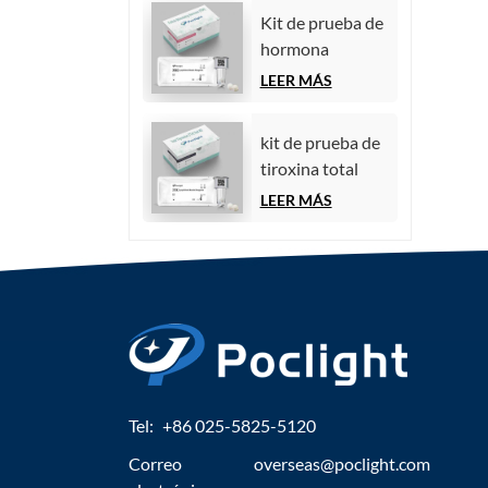
quimioluminiscencia)
Kit de prueba de
hormona
estimulante del
LEER MÁS
folículo (FSH)
kit de prueba de
tiroxina total
(TT4)
LEER MÁS
Tel:
+86 025-5825-5120
Correo
overseas@poclight.com