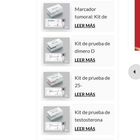
quimioluminiscencia
(inmunoensayo
homogénea)
Marcador
de
tumoral: Kit de
quimioluminiscencia
prueba de
LEER MÁS
homogénea)
antígeno
carcinoembrionario
Kit de prueba de
(CEA)
dímero D
(inmunoensayo
(inmunoensayo
LEER MÁS
de
de
quimioluminiscencia
quimioluminiscencia
homogénea)
Kit de prueba de
homogénea)
25-
hidroxivitamina
LEER MÁS
D
(inmunoensayo
Kit de prueba de
de
testosterona
quimioluminiscencia
(inmunoensayo
LEER MÁS
homogénea))
de