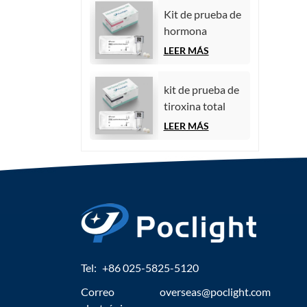
quimioluminiscencia)
Kit de prueba de
hormona
estimulante del
LEER MÁS
folículo (FSH)
kit de prueba de
tiroxina total
(TT4)
LEER MÁS
Tel:
+86 025-5825-5120
Correo
overseas@poclight.com