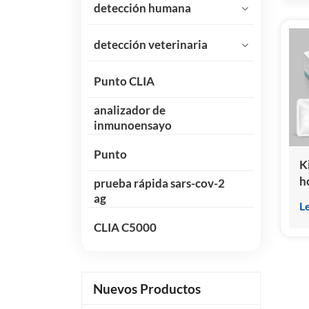
detección humana
detección veterinaria
Punto CLIA
analizador de
inmunoensayo
Punto
K
h
prueba rápida sars-cov-2
l
ag
L
(
CLIA C5000
q
h
Nuevos Productos