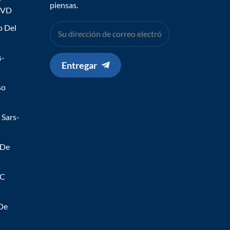
piensas.
IVD
o Del
s-
Entregar
so
 Sars-
 De
 C
 De