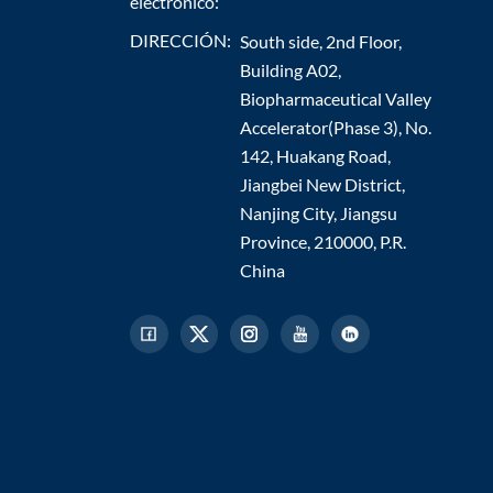
electrónico:
DIRECCIÓN:
South side, 2nd Floor,
Building A02,
Biopharmaceutical Valley
Accelerator(Phase 3), No.
142, Huakang Road,
Jiangbei New District,
Nanjing City, Jiangsu
Province, 210000, P.R.
China