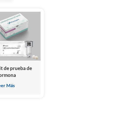
it de prueba de
ormona
uteinizante (LH)
eer Más
inmunoensayo de
uimioluminiscencia
omogénea)