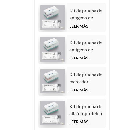
Kit de prueba de
antígeno de
carbohidratos
LEER MÁS
125 (CA125)
(inmunoensayo
Kit de prueba de
de
antígeno de
quimioluminiscencia
carbohidratos
LEER MÁS
homogénea)
19-9 (CA19-9)
(inmunoensayo
Kit de prueba de
de
marcador
quimioluminiscencia
tumoral
LEER MÁS
homogénea)
CYFRA21-1
(fragmento de
Kit de prueba de
citoqueratina 19)
alfafetoproteína
(inmunoensayo
(AFP) (marcador
LEER MÁS
de
tumoral)