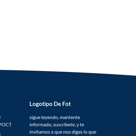
Logotipo De Fot
l
sigue leyendo, mantente
 POCT
informado, suscríbete, y te
invitamos a que nos digas lo que
l