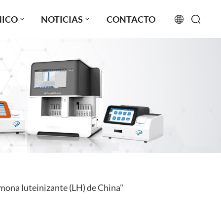
NICO
NOTICIAS
CONTACTO
English
français
русский
español
português
العربية
mona luteinizante (LH) de China"
日本語
Türkçe