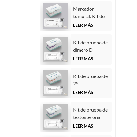
quimioluminiscencia
(inmunoensayo
homogénea)
Marcador
de
tumoral: Kit de
quimioluminiscencia
prueba de
LEER MÁS
homogénea)
antígeno
carcinoembrionario
Kit de prueba de
(CEA)
dímero D
(inmunoensayo
(inmunoensayo
LEER MÁS
de
de
quimioluminiscencia
quimioluminiscencia
homogénea)
Kit de prueba de
homogénea)
25-
hidroxivitamina
LEER MÁS
D
(inmunoensayo
Kit de prueba de
de
testosterona
quimioluminiscencia
(inmunoensayo
LEER MÁS
homogénea))
de