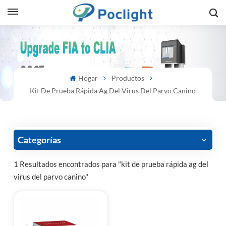
sh
is
Hogar
Productos
ий
Kit De Prueba Rápida Ag Del Virus Del Parvo Canino
ol
guês
Categorías
1 Resultados encontrados para "kit de prueba rápida ag del
virus del parvo canino"
語
e