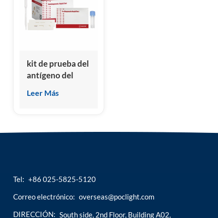
esia
kit de prueba del
antígeno del
parvovirus
Leer Más
canino (CPV)
Tel:
+86 025-5825-5120
Correo electrónico:
overseas@poclight.com
DIRECCIÓN:
South side, 2nd Floor, Building A02,