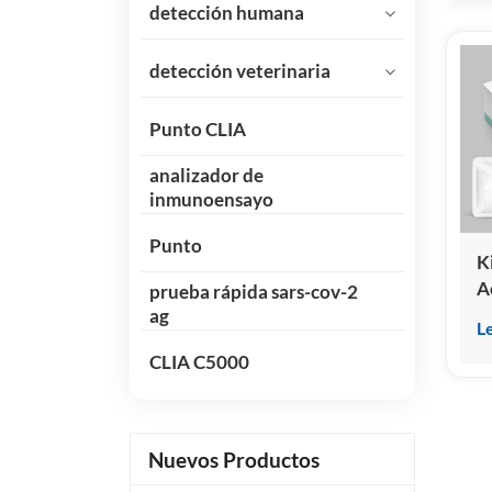
detección humana
detección veterinaria
Punto CLIA
analizador de
inmunoensayo
Punto
K
A
prueba rápida sars-cov-2
（
ag
L
(
CLIA C5000
q
Nuevos Productos