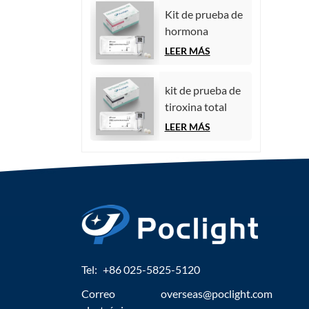
quimioluminiscencia)
Kit de prueba de
hormona
estimulante del
LEER MÁS
folículo (FSH)
kit de prueba de
tiroxina total
(TT4)
LEER MÁS
Tel:
+86 025-5825-5120
Correo
overseas@poclight.com