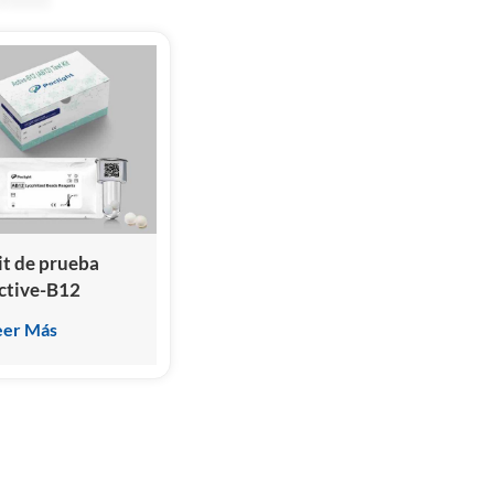
it de prueba
ctive-B12
AB12）
eer Más
inmunoensayo de
uimioluminiscencia)