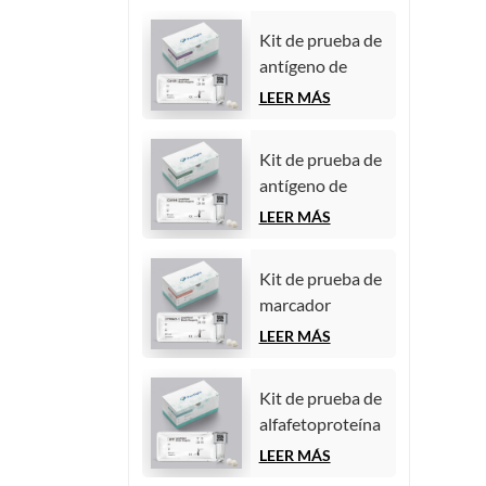
Kit de prueba de
antígeno de
carbohidratos
LEER MÁS
125 (CA125)
(inmunoensayo
Kit de prueba de
de
antígeno de
quimioluminiscencia
carbohidratos
LEER MÁS
homogénea)
19-9 (CA19-9)
(inmunoensayo
Kit de prueba de
de
marcador
quimioluminiscencia
tumoral
LEER MÁS
homogénea)
CYFRA21-1
(fragmento de
Kit de prueba de
citoqueratina 19)
alfafetoproteína
(inmunoensayo
(AFP) (marcador
LEER MÁS
de
tumoral)