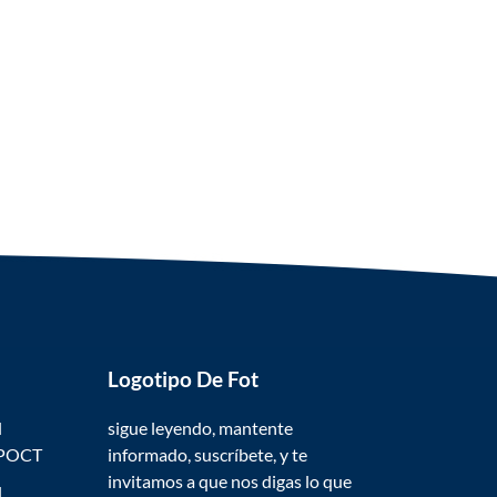
Logotipo De Fot
l
sigue leyendo, mantente
 POCT
informado, suscríbete, y te
invitamos a que nos digas lo que
l