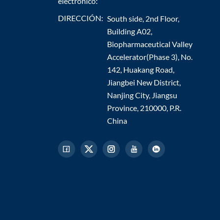
electrónico:
DIRECCIÓN:
South side, 2nd Floor,
Building A02,
Biopharmaceutical Valley
Accelerator(Phase 3), No.
142, Huakang Road,
Jiangbei New District,
Nanjing City, Jiangsu
Province, 210000, P.R.
China