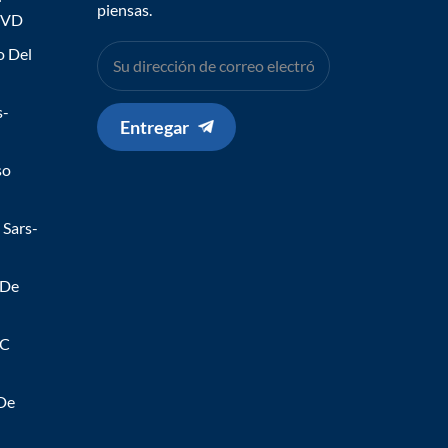
piensas.
IVD
o Del
s-
Entregar
so
 Sars-
 De
 C
 De