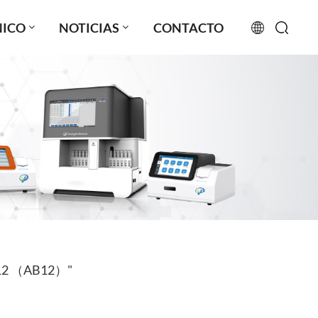
NICO
NOTICIAS
CONTACTO
English
français
русский
español
português
العربية
e-B12 （AB12）"
日本語
Türkçe