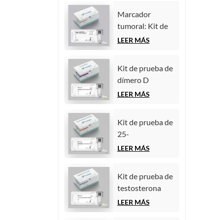
quimioluminiscencia
(inmunoensayo
homogénea)
Marcador
de
tumoral: Kit de
quimioluminiscencia
prueba de
LEER MÁS
homogénea)
antígeno
carcinoembrionario
Kit de prueba de
(CEA)
dímero D
(inmunoensayo
(inmunoensayo
LEER MÁS
de
de
quimioluminiscencia
quimioluminiscencia
homogénea)
Kit de prueba de
homogénea)
25-
hidroxivitamina
LEER MÁS
D
(inmunoensayo
Kit de prueba de
de
testosterona
quimioluminiscencia
(inmunoensayo
LEER MÁS
homogénea))
de