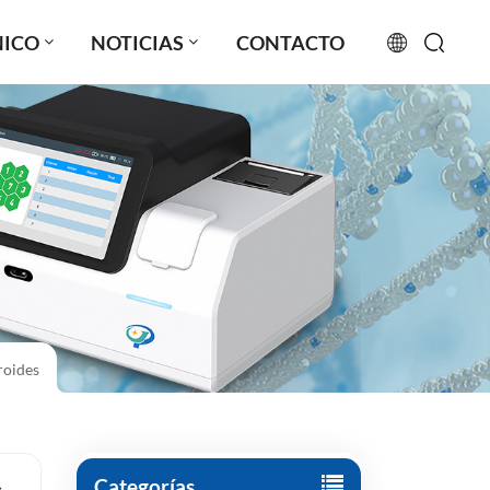
NICO
NOTICIAS
CONTACTO
English
français
русский
español
português
roides
العربية
日本語
Türkçe
Categorías