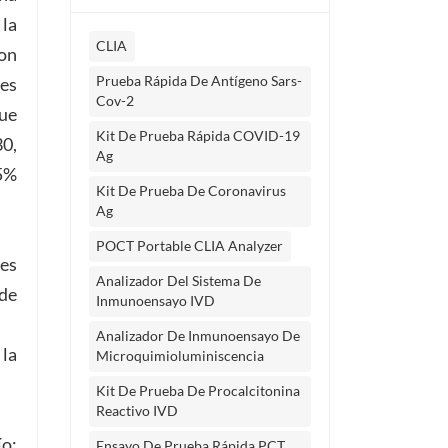
 la
CLIA
ron
Prueba Rápida De Antígeno Sars-
tes
Cov-2
que
Kit De Prueba Rápida COVID-19
30,
Ag
95%
Kit De Prueba De Coronavirus
Ag
POCT Portable CLIA Analyzer
nes
Analizador Del Sistema De
 de
Inmunoensayo IVD
Analizador De Inmunoensayo De
 la
Microquimioluminiscencia
Kit De Prueba De Procalcitonina
Reactivo IVD
ío;
Ensayo De Prueba Rápida PCT