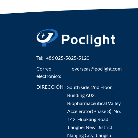
Tel:
+86 025-5825-5120
Correo
overseas@poclight.com
electrónico:
DIRECCIÓN:
South side, 2nd Floor,
Building A02,
Biopharmaceutical Valley
Accelerator(Phase 3), No.
142, Huakang Road,
Jiangbei New District,
Nanjing City, Jiangsu