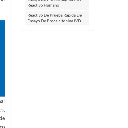
Reactivo Humano
Reactivo De Prueba Rápida De
Ensayo De Procalcitonina IVD
nal
es,
 de
nco