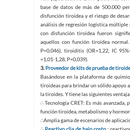
base de datos de más de 500.000 per
disfunción tiroidea y el riesgo de desa
análisis de regresión logística múltipl
con disfunción tiroidea fueron signif
aquellos con función tiroidea normal.
P=0,046), tiroiditis (OR=1,22, IC 95
=1,01-1,28, P=0,039).
3.
Proveedor de kits de prueba de tiroid
Basándose en la plataforma de quimiol
tiroideas para brindar un sólido apoyo 
la tiroides. Y tiene las siguientes ventaj
∴ Tecnología CRET: Es más avanzada, pr
función tiroidea, metabolismo y hormo
∴Amplia gama de escenarios de aplicació
∴
Reactivo clia de bajo costo
: reactivo