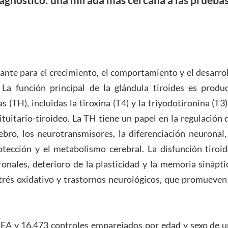
diagnóstico: una mirada más cercana a las prueba
ante para el crecimiento, el comportamiento y el desarro
 La función principal de la glándula tiroides es produc
(TH), incluidas la tiroxina (T4) y la triyodotironina (T3)
ituitario-tiroideo. La TH tiene un papel en la regulación 
ebro, los neurotransmisores, la diferenciación neuronal,
rotección y el metabolismo cerebral. La disfunción tiroi
nales, deterioro de la plasticidad y la memoria sinápti
trés oxidativo y trastornos neurológicos, que promueven
n EA y 16.473 controles emparejados por edad y sexo de 