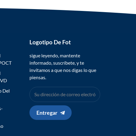
Logotipo De Fot
l
sigue leyendo, mantente
 POCT
informado, suscríbete, y te
invitamos a que nos digas lo que
l
piensas.
IVD
o Del
s-
Entregar
so