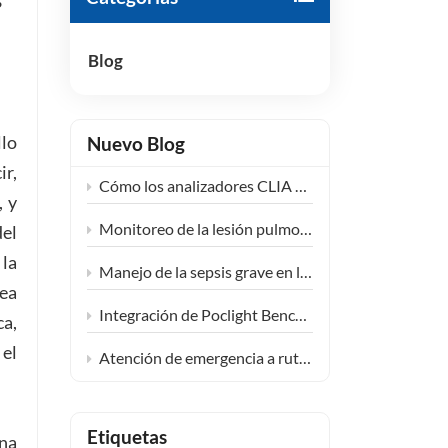
s
हिंदी
Blog
Indonesia
llo
Nuevo Blog
ir,
Cómo los analizadores CLIA compactos están transformando el diagnóstico en los centros de salud comunitarios
, y
Monitoreo de la lesión pulmonar inducida por fármacos: ampliando la aplicación clínica de KL-6
del
 la
Manejo de la sepsis grave en la UCI: la sinergia clínica de las pruebas de PCT e IL-6
dea
Integración de Poclight Bench-top CLIA en entornos descentralizados de atención endocrina femenina
ca,
 el
Atención de emergencia a rutina con soluciones de pruebas cardíacas POCT de Poclight
Etiquetas
una