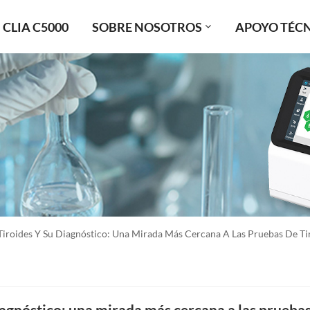
CLIA C5000
SOBRE NOSOTROS
APOYO TÉC
Tiroides Y Su Diagnóstico: Una Mirada Más Cercana A Las Pruebas De Ti