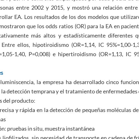
sonas entre 2002 y 2015, y mostró una relación entre
rrollar EA. Los resultados de los dos modelos que utiliza
e mostraron que los odds ratios (OR) para la EA en pacien
icativamente más altos y estadísticamente diferentes 
 Entre ellos, hipotiroidismo (OR=1,14, IC 95%=1,00-1,
%=1,05-1,40, P=0,008) e hipertiroidismo (OR=1,13, IC 
es
uminiscencia, la empresa ha desarrollado cinco funcio
a la detección temprana y el tratamiento de enfermedades
as del producto:
ecisa y rápida en la detección de pequeñas moléculas de
nas
n: pruebas in situ, muestra instantánea
s liofilizados, sin necesidad de transporte en cadena de fr