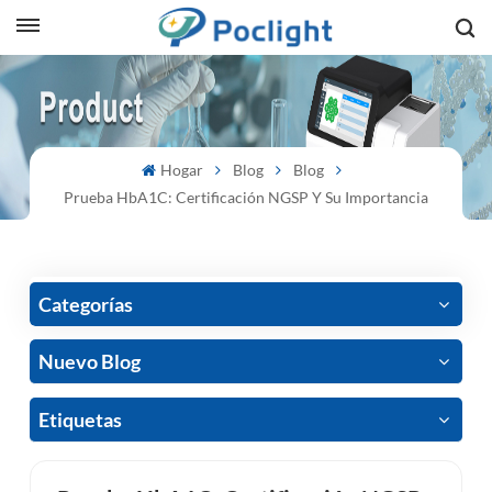
sh
is
Hogar
Blog
Blog
ий
Prueba HbA1C: Certificación NGSP Y Su Importancia
ol
guês
Categorías
Nuevo Blog
語
Etiquetas
e