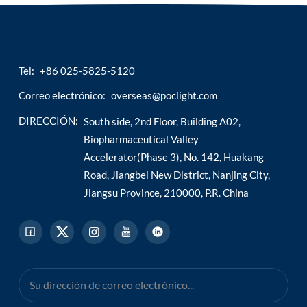
Tel:
+86 025-5825-5120
Correo electrónico:
overseas@poclight.com
DIRECCIÓN:
South side, 2nd Floor, Building A02,
Biopharmaceutical Valley
Accelerator(Phase 3), No. 142, Huakang
Road, Jiangbei New District, Nanjing City,
Jiangsu Province, 210000, P.R. China