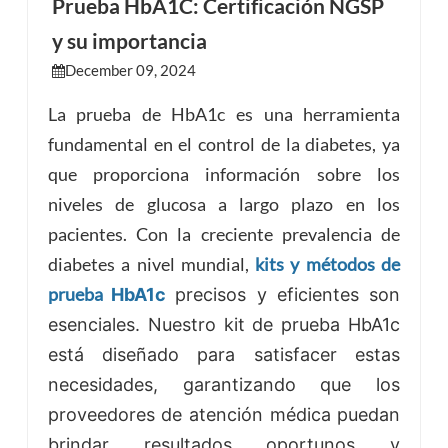
Prueba HbA1C: Certificación NGSP
y su importancia
esia
December 09, 2024
La prueba de HbA1c es una herramienta
fundamental en el control de la diabetes, ya
que proporciona información sobre los
niveles de glucosa a largo plazo en los
pacientes. Con la creciente prevalencia de
diabetes a nivel mundial,
kits y métodos de
prueba
HbA1c
precisos y eficientes son
esenciales. Nuestro kit de prueba HbA1c
está diseñado para satisfacer estas
necesidades, garantizando que los
proveedores de atención médica puedan
brindar resultados oportunos y