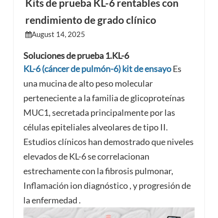
Kits de prueba KL-6 rentables con
rendimiento de grado clínico
esia
August 14, 2025
Soluciones de prueba 1.KL-6
KL-6 (cáncer de pulmón-6)
kit de ensayo
Es
una mucina de alto peso molecular
perteneciente a la familia de glicoproteínas
MUC1, secretada principalmente por las
células epiteliales alveolares de tipo II.
Estudios clínicos han demostrado que
niveles
elevados de KL-6
se correlacionan
estrechamente con la fibrosis pulmonar,
Inflamación
ion
diagnóstico
, y progresión de
la enfermedad
.