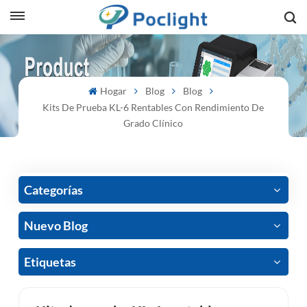
sh
Hogar
Blog
Blog
is
Kits De Prueba KL-6 Rentables Con Rendimiento De
ий
Grado Clínico
ol
guês
Categorías
Nuevo Blog
語
Etiquetas
e