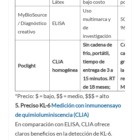
Látex
bajo costo
pozos
Uso
MyBioSource
multimarca y
500–600 
/ Diagnóstico
ELISA
de
96 prueb
creativo
investigación
Sin cadena de
Control 
frío, portátil,
calidad
CLIA
tiempo de
gratuito 
Poclight
homogénea
entrega de 3 a
la compr
15 minutos.
RT
reactivos
de 18 meses;
MOQ
*Precio: $ = bajo, $$ = medio, $$$ = alto
5. Preciso
KL-6
Medición con inmunoensayo
de quimioluminiscencia (CLIA)
En comparación con ELISA, CLIA ofrece
claros beneficios en la detección de KL-6.