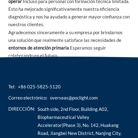
operar
Incluso para personal con formación técnica limitada.
Esto ha mejorado significativamente nuestra eficiencia
esia
diagnóstica y nos ha ayudado a generar mayor confianza con
nuestros clientes.
Agradecemos sinceramente a su empresa por brindarnos
una solución que realmente satisface las necesidades de
entornos de atención primaria
Esperamos seguir
colaborando en el futuro.
Tel:
+86 025-5825-5120
Correo electrónico:
overseas@poclight.com
DIRECCIÓN:
South side, 2nd Floor, Building A02,
Biopharmaceutical Valley
Accelerator(Phase 3), No. 142, Huakang
Road, Jiangbei New District, Nanjing City,