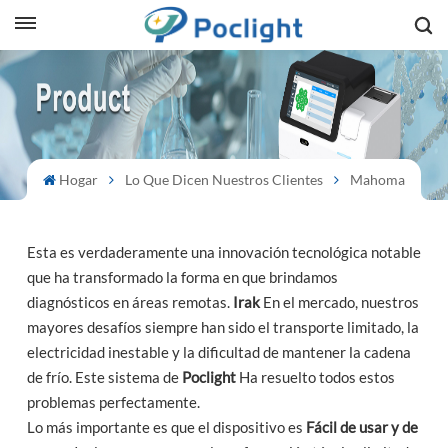
sh
is
ий
Hogar
Lo Que Dicen Nuestros Clientes
Mahoma
ol
Esta es verdaderamente una innovación tecnológica notable
guês
que ha transformado la forma en que brindamos
diagnósticos en áreas remotas.
Irak
En el mercado, nuestros
mayores desafíos siempre han sido el transporte limitado, la
electricidad inestable y la dificultad de mantener la cadena
語
de frío. Este sistema de
Poclight
Ha resuelto todos estos
problemas perfectamente.
e
Lo más importante es que el dispositivo es
Fácil de usar y de